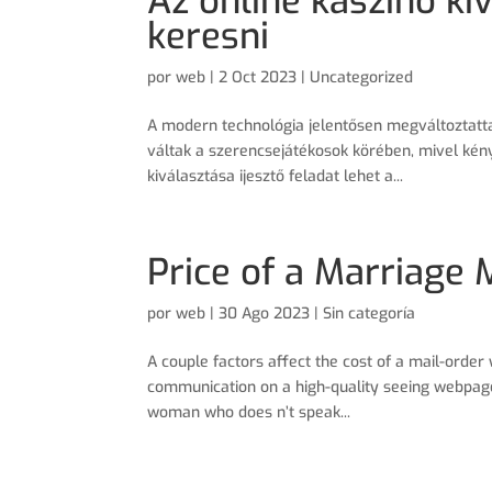
Az online kaszinó kiv
keresni
por
web
|
2 Oct 2023
|
Uncategorized
A modern technológia jelentősen megváltoztatta
váltak a szerencsejátékosok körében, mivel kény
kiválasztása ijesztő feladat lehet a...
Price of a Marriage 
por
web
|
30 Ago 2023
| Sin categoría
A couple factors affect the cost of a mail-order 
communication on a high-quality seeing webpage
woman who does n’t speak...