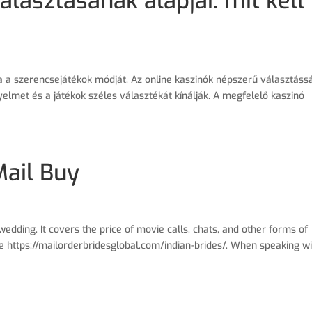
álasztásának alapjai: mit kell
 a szerencsejátékok módját. Az online kaszinók népszerű választáss
elmet és a játékok széles választékát kínálják. A megfelelő kaszinó
Mail Buy
wedding. It covers the price of movie calls, chats, and other forms of
 https://mailorderbridesglobal.com/indian-brides/. When speaking wi