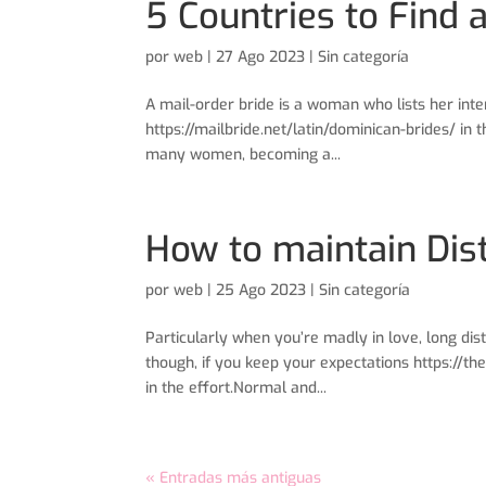
5 Countries to Find 
por
web
|
27 Ago 2023
| Sin categoría
A mail-order bride is a woman who lists her int
https://mailbride.net/latin/dominican-brides/ i
many women, becoming a...
How to maintain Dis
por
web
|
25 Ago 2023
| Sin categoría
Particularly when you’re madly in love, long dis
though, if you keep your expectations https://th
in the effort.Normal and...
« Entradas más antiguas