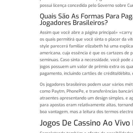
possui licença concedida pelo Governo sobre Cu
Quais São As Formas Para Pag
Jogadores Brasileiros?
Assim que você abre a página principal» «carr
os quais permitirá que você sinta o placer da vi
style parecerá familiar elizabeth há uma explic
americana, cuja essência é que os cartazes de
seminuas. Caso sinta a necessidade, você pode a
jogos possuem um valor de prêmio extra os qua
pagamento, incluindo cartões de crédito/débito, 
Os jogadores brasileiros podem usar vários méto
como Paytm, PhonePe, e transferências bancária
atraentes apresentando um design simples, e apr
para apostas eram relativamente altas, torna
boa vantagem, mas a leitura dos termos electron
Jogos De Cassino Ao Vivo 