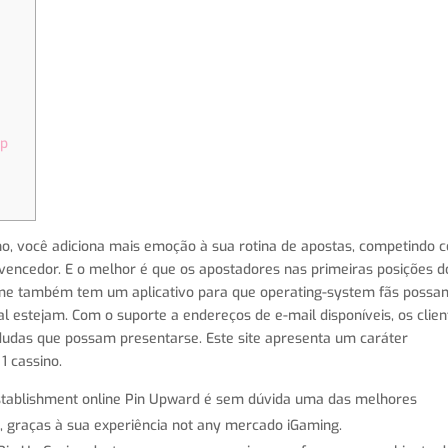
up
ino, você adiciona mais emoção à sua rotina de apostas, competindo 
vencedor. E o melhor é que os apostadores nas primeiras posições d
Game também tem um aplicativo para que operating-system fãs possa
l estejam. Com o suporte a endereços de e-mail disponíveis, os clien
das que possam presentarse. Este site apresenta um caráter
1 cassino.
tablishment online Pin Upward é sem dúvida uma das melhores
m, graças à sua experiência not any mercado iGaming.