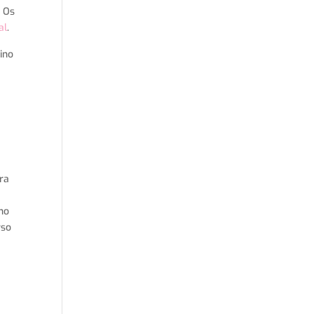
. Os
al
.
ino
ra
no
rso