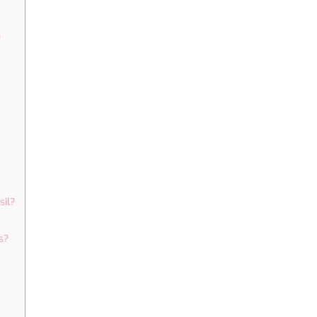
o
sil?
s?