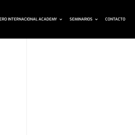
ERO INTERNACIONAL ACADEMY
SEMINARIOS
CONTACTO