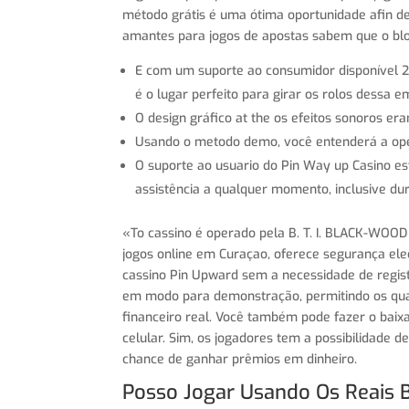
método grátis é uma ótima oportunidade afin de
amantes para jogos de apostas sabem que o bl
E com um suporte ao consumidor disponível 2
é o lugar perfeito para girar os rolos dessa e
O design gráfico at the os efeitos sonoros er
Usando o metodo demo, você entenderá a ope
O suporte ao usuario do Pin Way up Casino es
assistência a qualquer momento, inclusive dura
«To cassino é operado pela B. T. I. BLACK-WOOD
jogos online em Curaçao, oferece segurança elec
cassino Pin Upward sem a necessidade de regis
em modo para demonstração, permitindo os qua
financeiro real. Você também pode fazer o baix
celular. Sim, os jogadores tem a possibilidade de
chance de ganhar prêmios em dinheiro.
Posso Jogar Usando Os Reais B