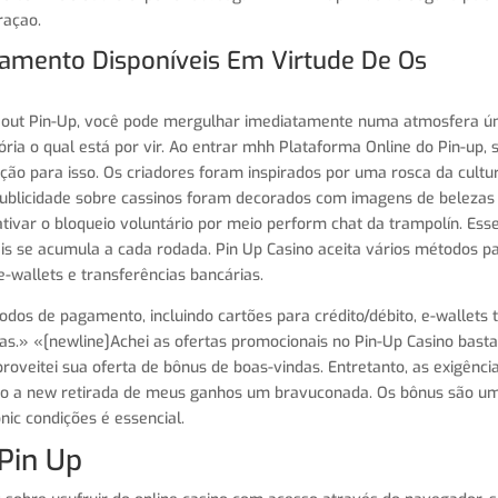
raçao.
amento Disponíveis Em Virtude De Os
y out Pin-Up, você pode mergulhar imediatamente numa atmosfera ú
tória o qual está por vir. Ao entrar mhh Plataforma Online do Pin-up, 
ação para isso. Os criadores foram inspirados por uma rosca da cultu
 publicidade sobre cassinos foram decorados com imagens de belezas
tivar o bloqueio voluntário por meio perform chat da trampolín. Ess
is se acumula a cada rodada. Pin Up Casino aceita vários métodos p
e-wallets e transferências bancárias.
dos de pagamento, incluindo cartões para crédito/débito, e-wallets t
s.» «[newline]Achei as ofertas promocionais no Pin-Up Casino bast
oveitei sua oferta de bônus de boas-vindas. Entretanto, as exigênci
ndo a new retirada de meus ganhos um bravuconada. Os bônus são u
ic condições é essencial.
Pin Up