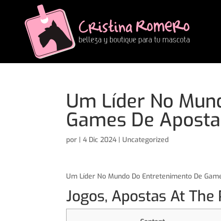
Um Líder No Mun
Games De Aposta
por
|
4 Dic 2024
|
Uncategorized
Um Líder No Mundo Do Entretenimento De Gam
Jogos, Apostas At The