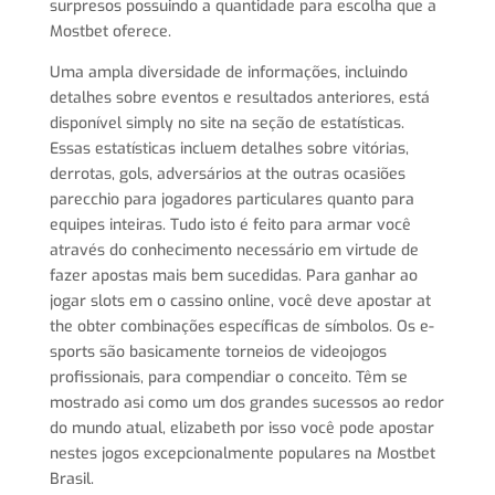
surpresos possuindo a quantidade para escolha que a
Mostbet oferece.
Uma ampla diversidade de informações, incluindo
detalhes sobre eventos e resultados anteriores, está
disponível simply no site na seção de estatísticas.
Essas estatísticas incluem detalhes sobre vitórias,
derrotas, gols, adversários at the outras ocasiões
parecchio para jogadores particulares quanto para
equipes inteiras. Tudo isto é feito para armar você
através do conhecimento necessário em virtude de
fazer apostas mais bem sucedidas. Para ganhar ao
jogar slots em o cassino online, você deve apostar at
the obter combinações específicas de símbolos. Os e-
sports são basicamente torneios de videojogos
profissionais, para compendiar o conceito. Têm se
mostrado asi como um dos grandes sucessos ao redor
do mundo atual, elizabeth por isso você pode apostar
nestes jogos excepcionalmente populares na Mostbet
Brasil.