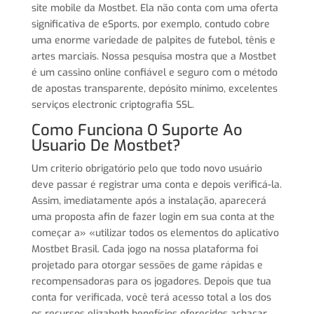
site mobile da Mostbet. Ela não conta com uma oferta
significativa de eSports, por exemplo, contudo cobre
uma enorme variedade de palpites de futebol, tênis e
artes marciais. Nossa pesquisa mostra que a Mostbet
é um cassino online confiável e seguro com o método
de apostas transparente, depósito mínimo, excelentes
serviços electronic criptografia SSL.
Como Funciona O Suporte Ao
Usuario De Mostbet?
Um criterio obrigatório pelo que todo novo usuário
deve passar é registrar uma conta e depois verificá-la.
Assim, imediatamente após a instalação, aparecerá
uma proposta afin de fazer login em sua conta at the
começar a» «utilizar todos os elementos do aplicativo
Mostbet Brasil. Cada jogo na nossa plataforma foi
projetado para otorgar sessões de game rápidas e
recompensadoras para os jogadores. Depois que tua
conta for verificada, você terá acesso total a los dos
os recursos elizabeth benefícios oferecidos achacar