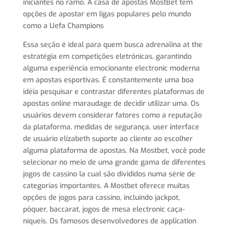
iniciantes no ramo. A casa de apostas MostBet tem
opções de apostar em ligas populares pelo mundo
como a Uefa Champions
Essa seção é ideal para quem busca adrenalina at the
estratégia em competições eletrônicas, garantindo
alguma experiência emocionante electronic moderna
em apostas esportivas. É constantemente uma boa
idéia pesquisar e contrastar diferentes plataformas de
apostas online maraudage de decidir utilizar uma. Os
usuários devem considerar fatores como a reputação
da plataforma, medidas de segurança, user interface
de usuário elizabeth suporte ao cliente ao escolher
alguma plataforma de apostas. Na Mostbet, você pode
selecionar no meio de uma grande gama de diferentes
jogos de cassino la cual são divididos numa série de
categorias importantes. A Mostbet oferece muitas
opções de jogos para cassino, incluindo jackpot,
pôquer, baccarat, jogos de mesa electronic caça-
níqueis. Os famosos desenvolvedores de application