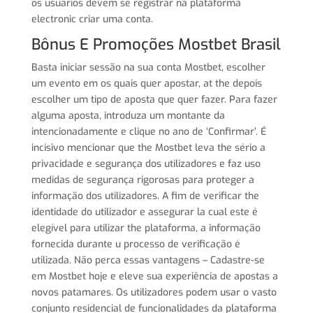
os usuários devem se registrar na plataforma
electronic criar uma conta.
Bônus E Promoções Mostbet Brasil
Basta iniciar sessão na sua conta Mostbet, escolher
um evento em os quais quer apostar, at the depois
escolher um tipo de aposta que quer fazer. Para fazer
alguma aposta, introduza um montante da
intencionadamente e clique no ano de ‘Confirmar’. É
incisivo mencionar que the Mostbet leva the sério a
privacidade e segurança dos utilizadores e faz uso
medidas de segurança rigorosas para proteger a
informação dos utilizadores. A fim de verificar the
identidade do utilizador e assegurar la cual este é
elegível para utilizar the plataforma, a informação
fornecida durante u processo de verificação é
utilizada. Não perca essas vantagens – Cadastre-se
em Mostbet hoje e eleve sua experiência de apostas a
novos patamares. Os utilizadores podem usar o vasto
conjunto residencial de funcionalidades da plataforma