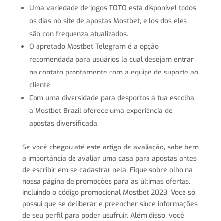
Uma variedade de jogos TOTO está disponível todos
os dias no site de apostas Mostbet, e los dos eles
são con frequenza atualizados.
O apretado Mostbet Telegram é a opção
recomendada para usuários la cual desejam entrar
na contato prontamente com a equipe de suporte ao
cliente.
Com uma diversidade para desportos à tua escolha,
a Mostbet Brazil oferece uma experiência de
apostas diversificada.
Se você chegou até este artigo de avaliação, sabe bem
a importância de avaliar uma casa para apostas antes
de escribir em se cadastrar nela. Fique sobre olho na
nossa página de promoções para as últimas ofertas,
incluindo o código promocional Mostbet 2023. Você só
possui que se deliberar e preencher since informações
de seu perfil para poder usufruir. Além disso, você