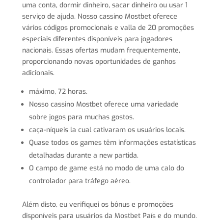
uma conta, dormir dinheiro, sacar dinheiro ou usar 1
serviço de ajuda. Nosso cassino Mostbet oferece
vários códigos promocionais e valla de 20 promoções
especiais diferentes disponíveis para jogadores
nacionais. Essas ofertas mudam frequentemente,
proporcionando novas oportunidades de ganhos
adicionais.
máximo, 72 horas.
Nosso cassino Mostbet oferece uma variedade
sobre jogos para muchas gostos.
caça-níqueis la cual cativaram os usuários locais.
Quase todos os games têm informações estatísticas
detalhadas durante a new partida.
O campo de game está no modo de uma calo do
controlador para tráfego aéreo.
Além disto, eu verifiquei os bônus e promoções
disponíveis para usuários da Mostbet País e do mundo.