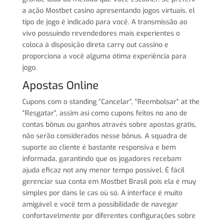
a ação Mostbet casino apresentando jogos virtuais, el
tipo de jogo é indicado para você. A transmissão ao
vivo possuindo revendedores mais experientes o
coloca à disposição direta carry out cassino e
proporciona a você alguma ótima experiência para
jogo.
Apostas Online
Cupons com o standing “Cancelar”, “Reembolsar” at the
“Resgatar”, assim asi como cupons feitos no ano de
contas bônus ou ganhos através sobre apostas grátis,
não serão considerados nesse bônus. A squadra de
suporte ao cliente é bastante responsiva e bem
informada, garantindo que os jogadores recebam
ajuda eficaz not any menor tempo possível. É fácil
gerenciar sua conta em Mostbet Brasil pois ela é muy
simples por dans le cas où só. A interface é muito
amigável e você tem a possibilidade de navegar
confortavelmente por diferentes configurações sobre