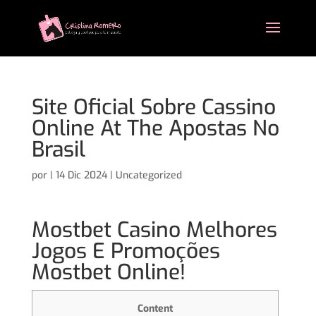
Site Oficial Sobre Cassino
Online At The Apostas No
Brasil
por
|
14 Dic 2024
|
Uncategorized
Mostbet Casino Melhores
Jogos E Promoções
Mostbet Online!
Content