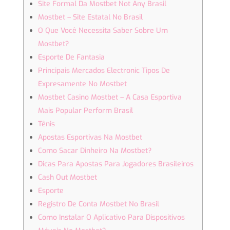
Site Formal Da Mostbet Not Any Brasil
Mostbet – Site Estatal No Brasil
O Que Você Necessita Saber Sobre Um
Mostbet?
Esporte De Fantasia
Principais Mercados Electronic Tipos De
Expresamente No Mostbet
Mostbet Casino Mostbet – A Casa Esportiva
Mais Popular Perform Brasil
Tênis
Apostas Esportivas Na Mostbet
Como Sacar Dinheiro Na Mostbet?
Dicas Para Apostas Para Jogadores Brasileiros
Cash Out Mostbet
Esporte
Registro De Conta Mostbet No Brasil
Como Instalar O Aplicativo Para Dispositivos