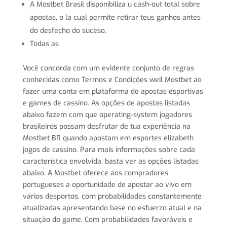
A Mostbet Brasil disponibiliza u cash-out total sobre
apostas, o la cual permite retirar teus ganhos antes
do desfecho do suceso.
Todas as
Você concorda com um evidente conjunto de regras
conhecidas como Termos e Condições weil Mostbet ao
fazer uma conta em plataforma de apostas esportivas
e games de cassino. As opções de apostas listadas
abaixo fazem com que operating-system jogadores
brasileiros possam desfrutar de tua experiência na
Mostbet BR quando apostam em esportes elizabeth
jogos de cassino. Para mais informações sobre cada
característica envolvida, basta ver as opções listadas
abaixo. A Mostbet oferece aos compradores
portugueses a oportunidade de apostar ao vivo em
vários desportos, com probabilidades constantemente
atualizadas apresentando base no esfuerzo atual e na
situação do game. Com probabilidades favoráveis e