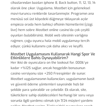
cihazlarından bazıları iphone 8, Back button, 11, 12, 13, 14
olarak öne çıkar. Uygulama, Mostbet için geleneksel
mavi-turuncu renklerde tasarlanmıştır. Programın ana
menüsü sol üst köşedeki düğmeye tıklayarak açılır
empieza orada hem bahisçi ofisinin hizmetlerini (çizgi,
live) hem sobre Mostbet online casino’da çok çeşitli
oyunları bulabilirsiniz. Mobil web sitesinin varlığına
rağmen, çoğu oyuncu hala mobil uygulamayı tercih
ediyor, çünkü kullanımı çok daha akıcı ve keyifli.
Mostbet Uygulamasını Kullanarak Hangi Spor Ve
Etkinliklere Bahis Oynayabilirim?
Her ikisi de oyunculara on the lookout for. 000₺’ye
kadar +%125 sağlar, ancak hoşgeldin bonusunun
casino versiyonu size +250 Freespinler de sunar.
Mostbet uygulamasının kullanıcıları, uygulamanın basit
ve güvenli ödeme yöntemleri sayesinde hızlı bir
şekilde para yatırabilir ve çekebilir. Ek olarak, site,
tüketicilere sahip olabilecekleri herhangi bir soru veya
sorunla ilgili yardımcı olmak için 7/24 müşteri yardımı