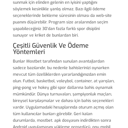
sunmak için elinden gelenin en iyisini yaptığını
söylemek kesinlikle yanlış olmaz. Bazı ilgili ödeme
seçeneklerinde bekleme süresinin olması da web-site
puanını düşürebilir. Program size aralarından seçim
yapabileceğiniz 30’dan fazla farklı spor disiplini
sunuyor ve kriket de bunlardan biri.
Çeşitli Güvenlik Ve Ödeme
Yöntemleri
Bunlar Mostbet tarafından sunulan avantajlardan
sadece bazılarıdır, bu nedenle bahislerinizi oynarken
mevcut tüm özelliklerden yararlandığınızdan emin
olun. Futbol, basketbol, voleybol, container, at yarışları,
ping-pong ve hokey gibi spor dallarına bahis oynamak
mümkündür. Dünya turnuvaları, şampiyonluk maçları,
bireysel karşılaşmalar ve dahası için bahis seçenekleri
vardır. Uygulamadaki hesaplarında oturum açmış olan
tüm kullanıcılar bunları görebilir. Geri kalan
durumlarda, mostbet. apk dosyasını indirdikten sonra
Android uygulamasını yükleme prosedürü, onu mobil