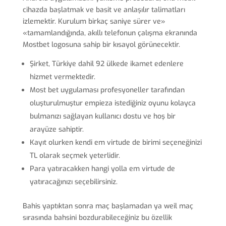
cihazda başlatmak ve basit ve anlaşılır talimatları
izlemektir. Kurulum birkaç saniye sürer ve»
«tamamlandığında, akıllı telefonun çalışma ekranında
Mostbet logosuna sahip bir kısayol görünecektir.
Şirket, Türkiye dahil 92 ülkede ikamet edenlere
hizmet vermektedir.
Most bet uygulaması profesyoneller tarafından
oluşturulmuştur empieza istediğiniz oyunu kolayca
bulmanızı sağlayan kullanıcı dostu ve hoş bir
arayüze sahiptir.
Kayıt olurken kendi em virtude de birimi seçeneğinizi
TL olarak seçmek yeterlidir.
Para yatıracakken hangi yolla em virtude de
yatıracağınızı seçebilirsiniz.
Bahis yaptıktan sonra maç başlamadan ya weil maç
sırasında bahsini bozdurabileceğiniz bu özellik