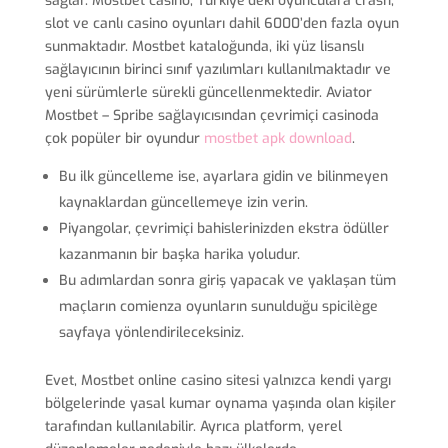
sağlar. Mostbet casino, Türkiye’deki oyunculara crash,
slot ve canlı casino oyunları dahil 6000’den fazla oyun
sunmaktadır. Mostbet kataloğunda, iki yüz lisanslı
sağlayıcının birinci sınıf yazılımları kullanılmaktadır ve
yeni sürümlerle sürekli güncellenmektedir. Aviator
Mostbet – Spribe sağlayıcısından çevrimiçi casinoda
çok popüler bir oyundur
mostbet apk download
.
Bu ilk güncelleme ise, ayarlara gidin ve bilinmeyen
kaynaklardan güncellemeye izin verin.
Piyangolar, çevrimiçi bahislerinizden ekstra ödüller
kazanmanın bir başka harika yoludur.
Bu adımlardan sonra giriş yapacak ve yaklaşan tüm
maçların comienza oyunların sunulduğu spicilège
sayfaya yönlendirileceksiniz.
Evet, Mostbet online casino sitesi yalnızca kendi yargı
bölgelerinde yasal kumar oynama yaşında olan kişiler
tarafından kullanılabilir. Ayrıca platform, yerel