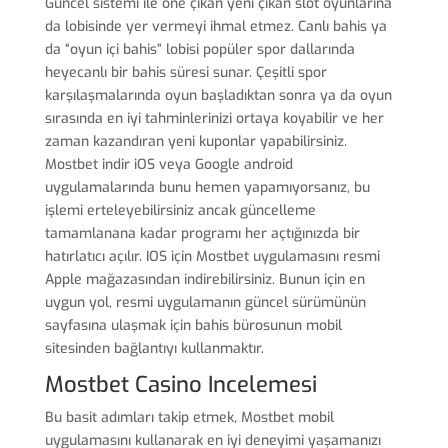
Güncel sistemi ile öne çıkan yeni çıkan slot oyunlarına
da lobisinde yer vermeyi ihmal etmez. Canlı bahis ya
da “oyun içi bahis” lobisi popüler spor dallarında
heyecanlı bir bahis süresi sunar. Çeşitli spor
karşılaşmalarında oyun başladıktan sonra ya da oyun
sırasında en iyi tahminlerinizi ortaya koyabilir ve her
zaman kazandıran yeni kuponlar yapabilirsiniz.
Mostbet indir iOS veya Google android
uygulamalarında bunu hemen yapamıyorsanız, bu
işlemi erteleyebilirsiniz ancak güncelleme
tamamlanana kadar programı her açtığınızda bir
hatırlatıcı açılır. IOS için Mostbet uygulamasını resmi
Apple mağazasından indirebilirsiniz. Bunun için en
uygun yol, resmi uygulamanın güncel sürümünün
sayfasına ulaşmak için bahis bürosunun mobil
sitesinden bağlantıyı kullanmaktır.
Mostbet Casino Incelemesi
Bu basit adımları takip etmek, Mostbet mobil
uygulamasını kullanarak en iyi deneyimi yaşamanızı