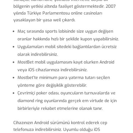
bölgenin yetkisi altında faaliyet göstermektedir. 2007
yılında Türkiye Parlamentosu online casinoları
yasaklayan bir yasa weil çıkardı.
Maç sırasında sports lobisinde size uygun değişen
oranlar hakkında hızlı bir şekilde kupon yapabilirsiniz.
Uygulamaları mobil sitedeki bağlantılardan ücretsiz
olarak indirebilirsiniz.
MostBet mobil uygulamasını kayıt olurken Android
veya iOS cihazlarınıza indirebilirsiniz.
Mostbet’te minimum para yatırma tutarı seçilen
yönteme göre değişiklik gösterebilir.
Çevrimiçi poker odası, oyuncuların turnuvalarda ve
diamond ring oyunlarında gerçek em virtude de için
birbirleriyle rekabet etmelerine olanak tanır.
Cihazınızın Android sürümünü kontrol ederek cep
telefonuza indirebilirsiniz. Uyumlu olduğu iOS