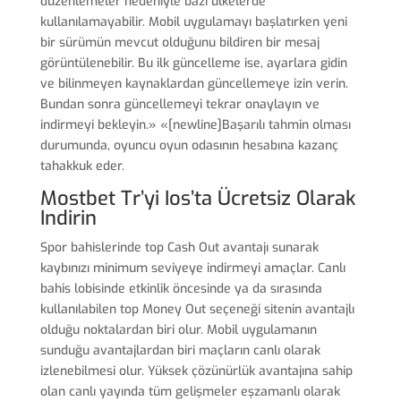
düzenlemeler nedeniyle bazı ülkelerde
kullanılamayabilir. Mobil uygulamayı başlatırken yeni
bir sürümün mevcut olduğunu bildiren bir mesaj
görüntülenebilir. Bu ilk güncelleme ise, ayarlara gidin
ve bilinmeyen kaynaklardan güncellemeye izin verin.
Bundan sonra güncellemeyi tekrar onaylayın ve
indirmeyi bekleyin.» «[newline]Başarılı tahmin olması
durumunda, oyuncu oyun odasının hesabına kazanç
tahakkuk eder.
Mostbet Tr’yi Ios’ta Ücretsiz Olarak
Indirin
Spor bahislerinde top Cash Out avantajı sunarak
kaybınızı minimum seviyeye indirmeyi amaçlar. Canlı
bahis lobisinde etkinlik öncesinde ya da sırasında
kullanılabilen top Money Out seçeneği sitenin avantajlı
olduğu noktalardan biri olur. Mobil uygulamanın
sunduğu avantajlardan biri maçların canlı olarak
izlenebilmesi olur. Yüksek çözünürlük avantajına sahip
olan canlı yayında tüm gelişmeler eşzamanlı olarak