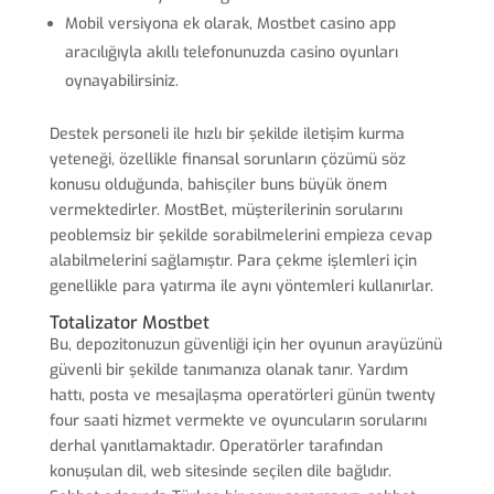
Mobil versiyona ek olarak, Mostbet casino app
aracılığıyla akıllı telefonunuzda casino oyunları
oynayabilirsiniz.
Destek personeli ile hızlı bir şekilde iletişim kurma
yeteneği, özellikle finansal sorunların çözümü söz
konusu olduğunda, bahisçiler buns büyük önem
vermektedirler. MostBet, müşterilerinin sorularını
peoblemsiz bir şekilde sorabilmelerini empieza cevap
alabilmelerini sağlamıştır. Para çekme işlemleri için
genellikle para yatırma ile aynı yöntemleri kullanırlar.
Totalizator Mostbet
Bu, depozitonuzun güvenliği için her oyunun arayüzünü
güvenli bir şekilde tanımanıza olanak tanır. Yardım
hattı, posta ve mesajlaşma operatörleri günün twenty
four saati hizmet vermekte ve oyuncuların sorularını
derhal yanıtlamaktadır. Operatörler tarafından
konuşulan dil, web sitesinde seçilen dile bağlıdır.