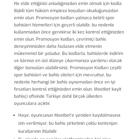
Ne elde ettiğinizi anladığınızdan emin olmak için kodla
ilişkili tüm hüküm empieza koşulları okuduğunuzdan
emin olun. Promosyon kodları yalnızca belirli spor
bahisleri hizmetleri için geçerli olabilir, bu nedenle
kullanmadan önce gerekirse iki kez kontrol ettiğinizden
emin olun. Promosyon kodları, çevrimiçi bahis
deneyiminizden daha fazlasını elde etmenin
mükemmel bir yoludur. Bu kodlarla, bahislerde indirim
ve kârınızı en üst düzeye çıkarmanıza yardımcı olacak
diğer bonusları alabilirsiniz. Promosyon Kodları çeşitli
spor bahisleri ve bahis siteleri için mevcuttur, bu
nedenle herhangi bir bahis oynamadan önce en iyi
fırsatları kontrol ettiğinizden emin olun. Mostbet kayit
bahisçi ofisinde Türkiye dahil birçok ülkeden
oyunculara açıktır.
Hayır, oyuncunun Mostbet’e yeniden kaydolmasına
izin verilmiyor, bu bahis şirketinin çoklu kontenjan
kurallarının ihlalidir.