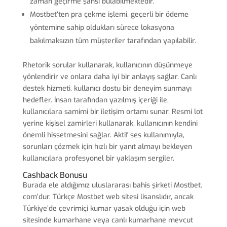
zaman geçirme şansı bulabilmektedir.
Mostbet‘ten pra çekme işlemi, geçerli bir ödeme
yöntemine sahip oldukları sürece lokasyona
bakılmaksızın tüm müşteriler tarafından yapılabilir.
Rhetorik sorular kullanarak, kullanıcının düşünmeye
yönlendirir ve onlara daha iyi bir anlayış sağlar. Canlı
destek hizmeti, kullanıcı dostu bir deneyim sunmayı
hedefler. İnsan tarafından yazılmış içeriği ile,
kullanıcılara samimi bir iletişim ortamı sunar. Resmi lot
yerine kişisel zamirleri kullanarak, kullanıcının kendini
önemli hissetmesini sağlar. Aktif ses kullanımıyla,
sorunları çözmek için hızlı bir yanıt almayı bekleyen
kullanıcılara profesyonel bir yaklaşım sergiler.
Cashback Bonusu
Burada ele aldığımız uluslararası bahis şirketi Mostbet.
com’dur. Türkçe Mostbet web sitesi lisanslıdır, ancak
Türkiye’de çevrimiçi kumar yasak olduğu için web
sitesinde kumarhane veya canlı kumarhane mevcut