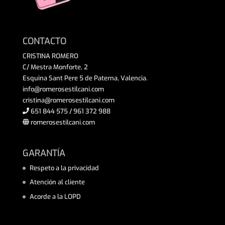
CONTACTO
CRISTINA ROMERO
C/ Mestra Monforte, 2
Esquina Sant Pere 5 de Paterna, Valencia.
info@romerosestilcani.com
cristina@romerosestilcani.com
651 844 575 / 961 372 988
romerosestilcani.com
GARANTÍA
Respeto a la privacidad
Atención al cliente
Acorde a la LOPD