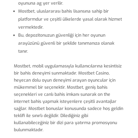
oyununa ag yer verilir.
Mostbet, uluslararası bahis lisansına sahip bir
platformdur ve çeşitli ülkelerde yasal olarak hizmet
vermektedir.
Bu, depozitonuzun güvenliği için her oyunun
arayüzünü güvenli bir şekilde tanımanıza olanak
tanır.
Mostbet, mobil uygulamasıyla kullanıcılarına kesintisiz
bir bahis deneyimi sunmaktadır. Mostbet Casino,
heyecan dolu oyun deneyimi arayan oyuncular için
mükemmel bir seçenektir. Mostbet, geniş bahis
seçenekleri ve canlı bahis imkanı sunarak on the
internet bahis yapmak isteyenlere çeşitli avantajlar
sağlar. Mostbet bonuslar konusunda sadece hoş geldin
teklifi ile sınırlı değildir. Dilediğiniz gibi
kullanabileceğiniz bir dizi para yatırma promosyonu
bulunmaktadır.