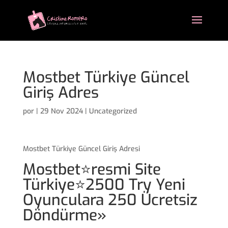
Mostbet Türkiye Güncel
Giriş Adres
por
|
29 Nov 2024
|
Uncategorized
Mostbet Türkiye Güncel Giriş Adresi
Mostbet⭐️resmi Site
Türkiye⭐️2500 Try Yeni
Oyunculara 250 Ücretsiz
Döndürme»