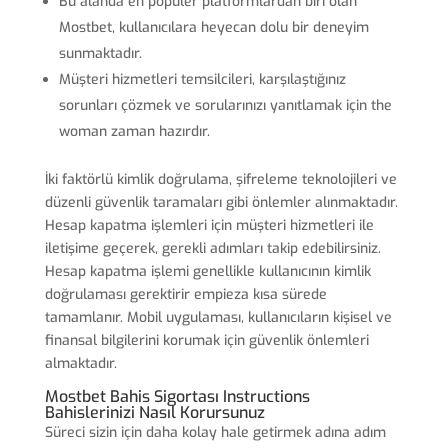
Bu alanda en popüler platformlardan biri olan
Mostbet, kullanıcılara heyecan dolu bir deneyim
sunmaktadır.
Müşteri hizmetleri temsilcileri, karşılaştığınız
sorunları çözmek ve sorularınızı yanıtlamak için the
woman zaman hazırdır.
İki faktörlü kimlik doğrulama, şifreleme teknolojileri ve
düzenli güvenlik taramaları gibi önlemler alınmaktadır.
Hesap kapatma işlemleri için müşteri hizmetleri ile
iletişime geçerek, gerekli adımları takip edebilirsiniz.
Hesap kapatma işlemi genellikle kullanıcının kimlik
doğrulaması gerektirir empieza kısa sürede
tamamlanır. Mobil uygulaması, kullanıcıların kişisel ve
finansal bilgilerini korumak için güvenlik önlemleri
almaktadır.
Mostbet Bahis Sigortası Instructions
Bahislerinizi Nasıl Korursunuz
Süreci sizin için daha kolay hale getirmek adına adım