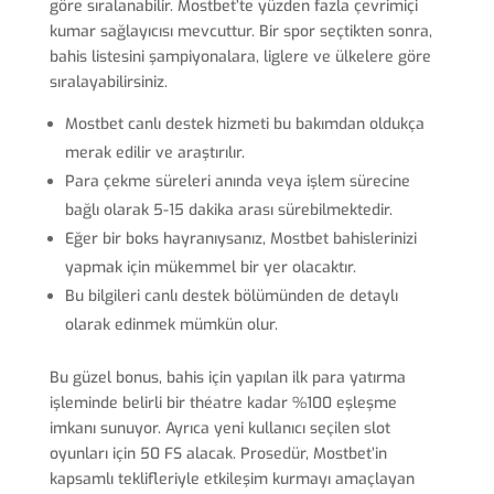
göre sıralanabilir. Mostbet’te yüzden fazla çevrimiçi
kumar sağlayıcısı mevcuttur. Bir spor seçtikten sonra,
bahis listesini şampiyonalara, liglere ve ülkelere göre
sıralayabilirsiniz.
Mostbet canlı destek hizmeti bu bakımdan oldukça
merak edilir ve araştırılır.
Para çekme süreleri anında veya işlem sürecine
bağlı olarak 5-15 dakika arası sürebilmektedir.
Eğer bir boks hayranıysanız, Mostbet bahislerinizi
yapmak için mükemmel bir yer olacaktır.
Bu bilgileri canlı destek bölümünden de detaylı
olarak edinmek mümkün olur.
Bu güzel bonus, bahis için yapılan ilk para yatırma
işleminde belirli bir théatre kadar %100 eşleşme
imkanı sunuyor. Ayrıca yeni kullanıcı seçilen slot
oyunları için 50 FS alacak. Prosedür, Mostbet’in
kapsamlı teklifleriyle etkileşim kurmayı amaçlayan