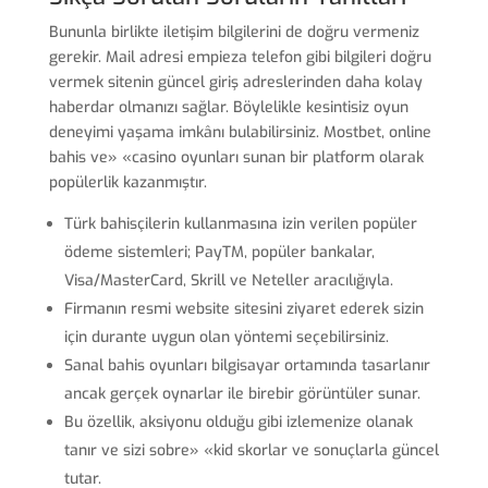
Bununla birlikte iletişim bilgilerini de doğru vermeniz
gerekir. Mail adresi empieza telefon gibi bilgileri doğru
vermek sitenin güncel giriş adreslerinden daha kolay
haberdar olmanızı sağlar. Böylelikle kesintisiz oyun
deneyimi yaşama imkânı bulabilirsiniz. Mostbet, online
bahis ve» «casino oyunları sunan bir platform olarak
popülerlik kazanmıştır.
Türk bahisçilerin kullanmasına izin verilen popüler
ödeme sistemleri; PayTM, popüler bankalar,
Visa/MasterCard, Skrill ve Neteller aracılığıyla.
Firmanın resmi website sitesini ziyaret ederek sizin
için durante uygun olan yöntemi seçebilirsiniz.
Sanal bahis oyunları bilgisayar ortamında tasarlanır
ancak gerçek oynarlar ile birebir görüntüler sunar.
Bu özellik, aksiyonu olduğu gibi izlemenize olanak
tanır ve sizi sobre» «kid skorlar ve sonuçlarla güncel
tutar.