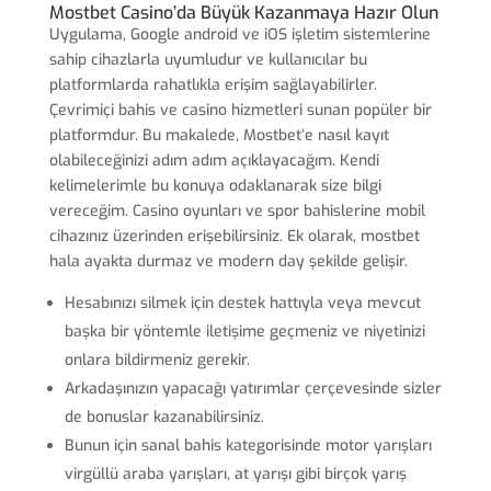
Mostbet Casino’da Büyük Kazanmaya Hazır Olun
Uygulama, Google android ve iOS işletim sistemlerine
sahip cihazlarla uyumludur ve kullanıcılar bu
platformlarda rahatlıkla erişim sağlayabilirler.
Çevrimiçi bahis ve casino hizmetleri sunan popüler bir
platformdur. Bu makalede, Mostbet‘e nasıl kayıt
olabileceğinizi adım adım açıklayacağım. Kendi
kelimelerimle bu konuya odaklanarak size bilgi
vereceğim. Casino oyunları ve spor bahislerine mobil
cihazınız üzerinden erişebilirsiniz. Ek olarak, mostbet
hala ayakta durmaz ve modern day şekilde gelişir.
Hesabınızı silmek için destek hattıyla veya mevcut
başka bir yöntemle iletişime geçmeniz ve niyetinizi
onlara bildirmeniz gerekir.
Arkadaşınızın yapacağı yatırımlar çerçevesinde sizler
de bonuslar kazanabilirsiniz.
Bunun için sanal bahis kategorisinde motor yarışları
virgüllü araba yarışları, at yarışı gibi birçok yarış