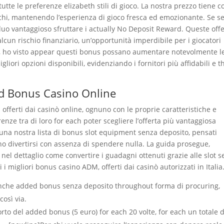
tte le preferenze elizabeth stili di gioco. La nostra prezzo tiene c
ochi, mantenendo l’esperienza di gioco fresca ed emozionante. Se s
duo vantaggioso sfruttare i actually No Deposit Reward. Queste off
lcun rischio finanziario, un’opportunità imperdibile per i giocatori
nza, ho visto appear questi bonus possano aumentare notevolmente l
igliori opzioni disponibili, evidenziando i fornitori più affidabili e t
ed Bonus Casino Online
 offerti dai casinò online, ognuno con le proprie caratteristiche e
nze tra di loro for each poter scegliere l’offerta più vantaggiosa
i una nostra lista di bonus slot equipment senza deposito, pensati
no divertirsi con assenza di spendere nulla. La guida prosegue,
nel dettaglio come convertire i guadagni ottenuti grazie alle slot 
i i migliori bonus casino ADM, offerti dai casinò autorizzati in Italia
o anche added bonus senza deposito throughout forma di procuring,
così via.
rto del added bonus (5 euro) for each 20 volte, for each un totale d