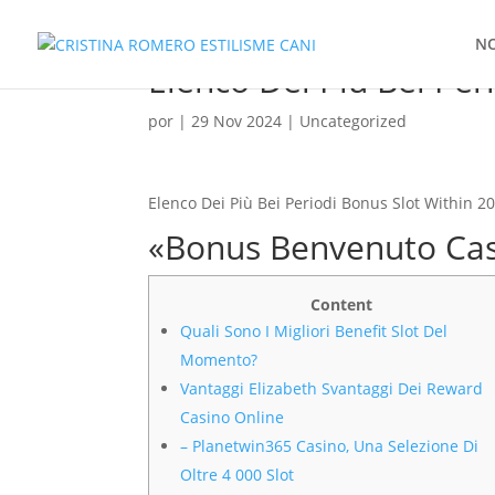
N
Elenco Dei Più Bei Per
por
|
29 Nov 2024
|
Uncategorized
Elenco Dei Più Bei Periodi Bonus Slot Within 2
«Bonus Benvenuto Cas
Content
Quali Sono I Migliori Benefit Slot Del
Momento?
Vantaggi Elizabeth Svantaggi Dei Reward
Casino Online
– Planetwin365 Casino, Una Selezione Di
Oltre 4 000 Slot