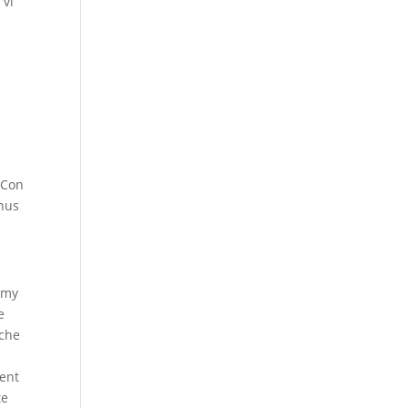
 vi
 Con
onus
o my
e
 che
ment
te