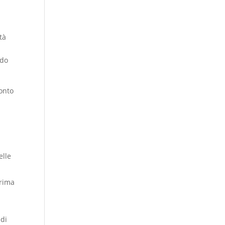
tà
ndo
conto
elle
prima
 di