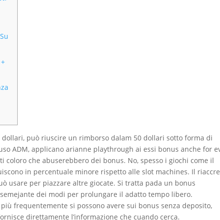
 Su
 +
nza
dollari, può riuscire un rimborso dalam 50 dollari sotto forma di
buso ADM, applicano arianne playthrough ai essi bonus anche for e
tti coloro che abuserebbero dei bonus. No, spesso i giochi come il
uiscono in percentuale minore rispetto alle slot machines. Il riaccr
uò usare per piazzare altre giocate. Si tratta pada un bonus
e semejante dei modi per prolungare il adatto tempo libero.
he più frequentemente si possono avere sui bonus senza deposito,
rnisce direttamente l’informazione che cuando cerca.