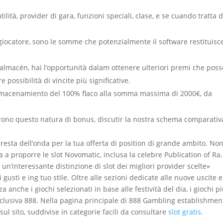
latilità, provider di gara, funzioni speciali, clase, e se cuando tratta 
 giocatore, sono le somme che potenzialmente il software restituisc
almacén, hai l’opportunità dalam ottenere ulteriori premi che pos
possibilità di vincite più significative.
almacenamiento del 100% flaco alla somma massima di 2000€, da
ffrono questo natura di bonus, discutir la nostra schema comparativ
resta dell’onda per la tua offerta di position di grande ambito. No
a a proporre le slot Novomatic, inclusa la celebre Publication of Ra.
e un’interessante distinzione di slot dei migliori provider scelte»
usti e ing tuo stile. Oltre alle sezioni dedicate alle nuove uscite e
anche i giochi selezionati in base alle festività del dia, i giochi p
sclusiva 888. Nella pagina principale di 888 Gambling establishmen
sul sito, suddivise in categorie facili da consultare
slot gratis
.