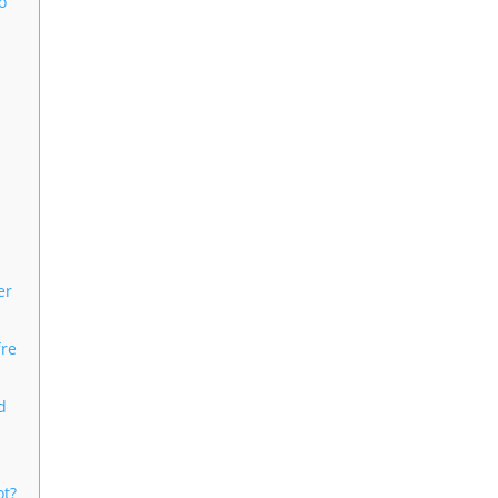
o
er
fre
d
ot?