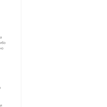
 а
либо
но
о
ми