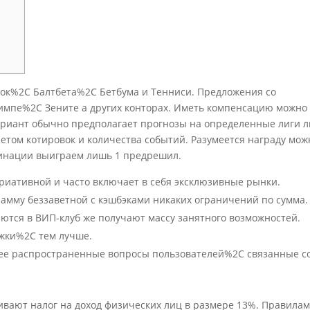
авок%2C Балтбета%2C Бетбума и Тенниси. Предложения со
импе%2C Зените а других конторах. Иметь компенсацию можно
вариант обычно предполагает прогнозы на определенные лиги 
етом котировок и количества событий. Разумеется награду мож
бинации выиграем лишь 1 предрешил.
риативной и часто включает в себя эксклюзивные рынки.
амму беззаветной с кэшбэками никаких ограничений по сумма.
ются в ВИП-клуб же получают массу занятного возможностей.
ржки%2C тем лучше.
лее распространенные вопросы пользователей%2C связанные с
вают налог на доход физических лиц в размере 13%. Правила