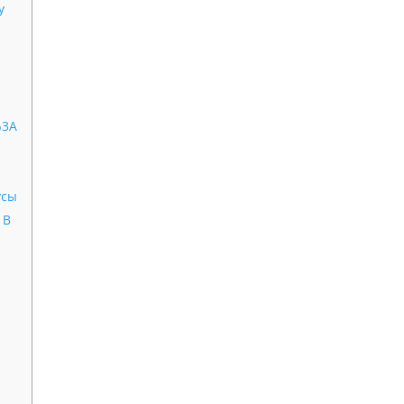
у
%3A
усы
 В