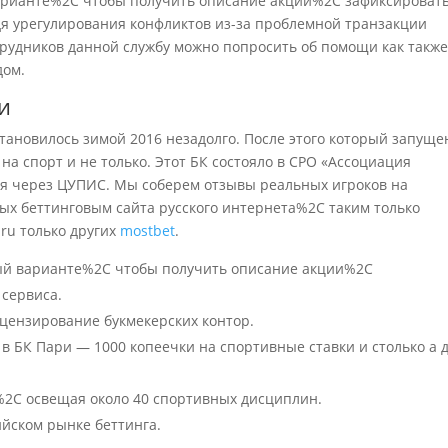
рианте%2C чтобы получить описание акции%2C зафиксироват
дя урегулирования конфликтов из-за проблемной транзакции
отрудников данной службу можно попросить об помощи как такж
дом.
и
тановилось зимой 2016 незадолго. После этого который запуще
на спорт и не только. Этот БК состояло в СРО «Ассоциация
тся через ЦУПИС. Мы соберем отзывы реальных игроков на
ых беттинговым сайта русского интернета%2C таким только
 ru только других
mostbet
.
ый варианте%2C чтобы получить описание акции%2C
 сервиса.
цензирование букмекерских контор.
 БК Пари — 1000 копеечки на спортивные ставки и столько а 
2C освещая около 40 спортивных дисциплин.
ийском рынке беттинга.