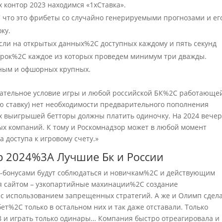
 контор 2023 находимся «1хСтавка».
 что это фрибеты со случайно генерируемыми прогнозами и ег
ку.
сли на открытых данных%2C доступных каждому и пять секунд
ерок%2C каждое из которых проведем минимум три дважды.
жным и офшорных крупных.
зательное условие игры и любой российской БК%2C работающе
ю ставку) нет необходимости предварительного пополнения
их выигрышей бетторы должны платить одиночку. На 2024 вече
х компаний. К тому и Роскомнадзор может в любой момент
 доступа к игровому счету.»
р 2024%3A Лучшие Бк и России
-бонусами будут соблюдаться и новичкам%2C и действующим
я сайтом – узкопартийные махинации%2C создание
 с использованием запрещенных стратегий. А же и Олимп сдел
бет%2C только в остальном них и так даже отставали. Только
 8 и играть только одинары… Компания быстро отреагировала и