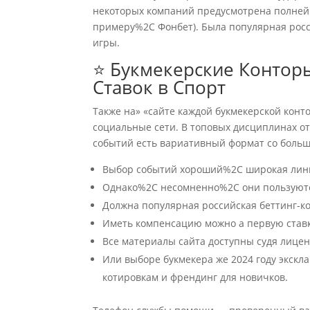
некоторых компаний предусмотрена полнейш
примеру%2C Фонбет). Была популярная росс
игры.
⭐️ Букмекерские Контор
Ставок в Спорт
Также на» «сайте каждой букмекерской кон
социальные сети. В топовых дисциплинах о
событий есть вариативный формат со боль
Выбор событий хороший%2C широкая лини
Однако%2C несомненно%2C они пользуютс
Должна популярная российская беттинг-к
Иметь компенсацию можно а первую ставк
Все материалы сайта доступны судя лицензи
Или выборе букмекера же 2024 году экск
котировкам и френдинг для новичков.