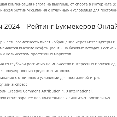
ая компенсация налога на выигрыш от спорта в Интернете (к
ийская беттинг-компания с отличными условиями для постоян
ы 2024 – Рейтинг Букмекеров Онла
торы есть возможность писать обращение через мессенджеры и
тмечаются высокие коэффициенты на базовых исходах. Роспись
шим количеством престижных маркетов.
я со глубокой росписью на множество интересных произошед
я популярностью среди всех игроков.
омпания с отличными условиями для постоянной игры.
у или экспресс.
и Creative Commons Attribution 4. 0 International.
лавов стоит заранее повнимательнее к линии%2C росписи%2C