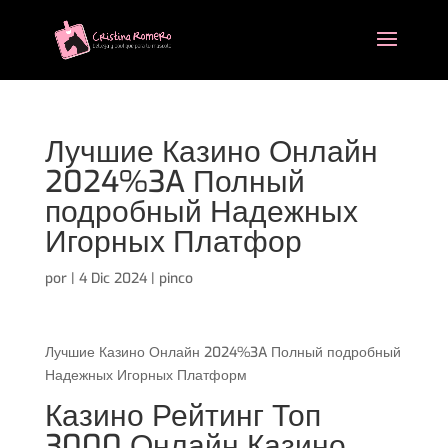
Лучшие Казино Онлайн
2024%3A Полный
подробный Надежных
Игорных Платфор
por
|
4 Dic 2024
|
pinco
Лучшие Казино Онлайн 2024%3A Полный подробный
Надежных Игорных Платформ
Казино Рейтинг Топ
3000 Онлайн Казино