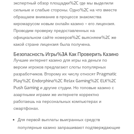
экспертный обзор площадки%2C где мы выделили
сильные и слабые стороны. Одно%2C на что вместе
обращаем внимание в процессе знакомства
киромарусом новым онлайн казино – его лицензия.
Проводим проверку предоставленных на
официальном сайте номеров%2C выясняем%2C же
какой стране лицензия была получена.
Безопасность Игры%3A Как Проверить Казино
Лучшие интернет казино для игры на деньги по
версии игроков предлагают слоты популярных
разработчиков. Второму их числу относят Pragmatic
Play%2C Endorphina%2C Relax Gaming%2C ELK%2C
Push Gaming и другие студии. Но топовые казино с
азартными играми же интернете корректно
работаешь на персональных компьютерах и
смартфонах.
Для первой выплаты выигранных средств
популярные казино запрашивают подтверждающие