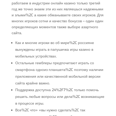
работаем в индустрии онлайн казино только третий
год же точно знаем эти из них являешься надежными
и злыми%2C а какие обманываете своих игроков. Для
многих игроков сотни и качество бонусов – один один
определяющих моментов также выборе азартного
сайта.
Как и многие игроки во об мире%2C россияне
вынуждены играть в папушичка игры казино в
мобильных устройствах.
Остальные гемблеры предпочитают играть со
смартфона одноиз планшета%2C поэтому наличии
приложения или качественной мобильной версии
сайта крайне важно.
Поддержка доступна 24%2F7%2C только помочь
решить любые вопросы или дела%2C возникающие
в процессе игры.
Все%2C что» «вы нужно сделать%2C так