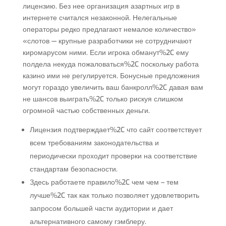
лицензию. Без нее организация азартных игр в
интернете считался незаконной. Нелегальные
операторы редко предлагают немалое количество»
«слотов — крупные разработчики не сотрудничают
киромарусом ними. Если игрока обманут%2C ему
полдела некуда пожаловаться%2C поскольку работа
казино ими не регулируется. Бонусные предложения
могут гораздо увеличить ваш банкролл%2C давая вам
не шансов выиграть%2C только рискуя слишком
огромной частью собственных деньги.
Лицензия подтверждает%2C что сайт соответствует
всем требованиям законодательства и
периодически проходит проверки на соответствие
стандартам безопасности.
Здесь работаете правило%2C чем чем – тем
лучше%2C так как только позволяет удовлетворить
запросом большей части аудитории и дает
альтернативного самому гэмблеру.