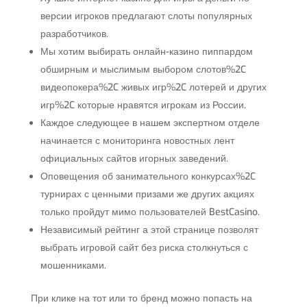
версии игроков предлагают слоты популярных
разработчиков.
Мы хотим выбирать онлайн-казино пиппардом
обширным и мыслимым выбором слотов%2C
видеопокера%2C живых игр%2C лотерей и других
игр%2C которые нравятся игрокам из России.
Каждое следующее в нашем экспертном отделе
начинается с мониторинга новостных лент
официальных сайтов игорных заведений.
Оповещения об занимательного конкурсах%2C
турнирах с ценными призами же других акциях
только пройдут мимо пользователей BestCasino.
Независимый рейтинг а этой странице позволят
выбрать игровой сайт без риска столкнуться с
мошенниками.
При клике на тот или то бренд можно попасть на